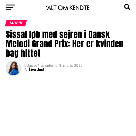
MUSIK
Sissal løb med sejren i Dansk
Melodi Grand Prix: Her er kvinden
bag hittet
Udgivet
1 år siden
d.
3. marts 2025
Af
Liva Juul