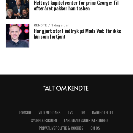
Helt nyt kapitel venter for prins George: Til
efteråret pakker han tasken
KENDTE
1 dag siden
Har gjort stort indtryk på Mads Vad: Får ikke
løn som fortjent
FORSIDE
VILD MED DANS
TV2
DR
BADEHOTELLET
SYGEPLEJESKOLEN
LANDMAND SØGER KÆRLIGHED
PRIVATLIVSPOLITIK & COOKIES
OM OS