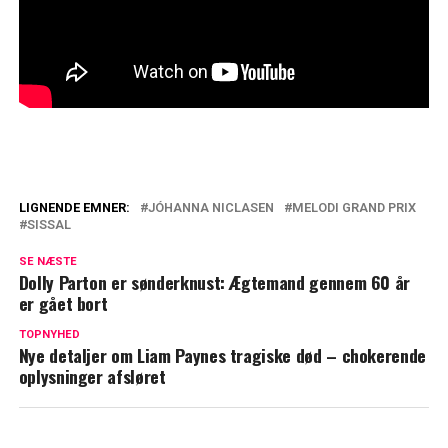
LIGNENDE EMNER:
JÓHANNA NICLASEN
MELODI GRAND PRIX
SISSAL
Ikonisk comeback: Birthe Kjær markerer
særlig milepæl
SE NÆSTE
Dolly Parton er sønderknust: Ægtemand gennem 60 år
Johnny Madsen afviste blankt: Ville ikke
er gået bort
være med
TOPNYHED
Nye detaljer om Liam Paynes tragiske død – chokerende
oplysninger afsløret