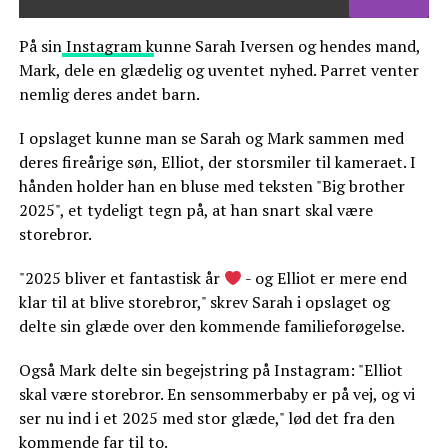
På sin
Instagram k
unne Sarah Iversen og hendes mand,
Mark, dele en glædelig og uventet nyhed. Parret venter
nemlig deres andet barn.
I opslaget kunne man se Sarah og Mark sammen med
deres fireårige søn, Elliot, der storsmiler til kameraet. I
hånden holder han en bluse med teksten "Big brother
2025", et tydeligt tegn på, at han snart skal være
storebror.
"2025 bliver et fantastisk år
- og Elliot er mere end
klar til at blive storebror," skrev Sarah i opslaget og
delte sin glæde over den kommende familieforøgelse.
Også Mark delte sin begejstring på Instagram: "Elliot
skal være storebror. En sensommerbaby er på vej, og vi
ser nu ind i et 2025 med stor glæde," lød det fra den
kommende far til to.