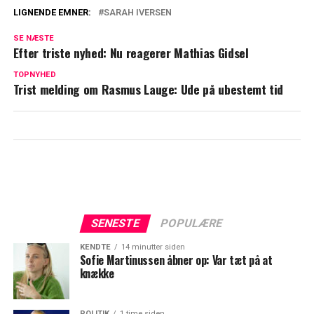
LIGNENDE EMNER:
SARAH IVERSEN
Simon Pytlick havde nær glemt vigtig
SE NÆSTE
tradition: Sådan gik den improviserede
Efter triste nyhed: Nu reagerer Mathias Gidsel
tale til Saugstrup
TOPNYHED
Trist melding om Rasmus Lauge: Ude på ubestemt tid
Simon Pytlick med privat afsløring:
Derfor har han den tatovering
SENESTE
POPULÆRE
KENDTE
14 minutter siden
Sofie Martinussen åbner op: Var tæt på at
knække
POLITIK
1 time siden