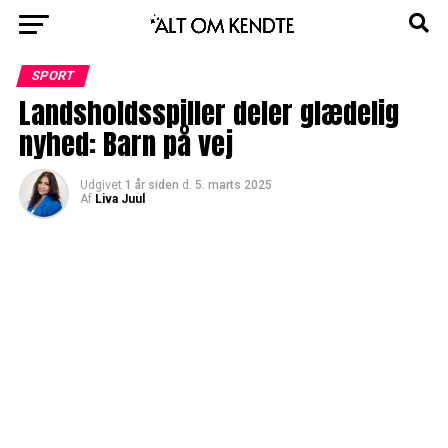
SPORT
Landsholdsspiller deler glædelig
nyhed: Barn på vej
Udgivet
1 år siden
d.
5. marts 2025
Af
Liva Juul