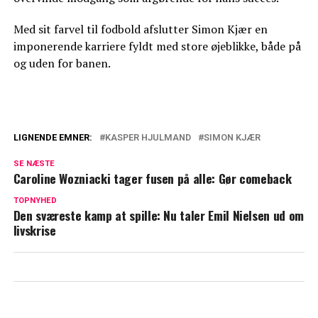
Med sit farvel til fodbold afslutter Simon Kjær en
imponerende karriere fyldt med store øjeblikke, både på
og uden for banen.
LIGNENDE EMNER:
KASPER HJULMAND
SIMON KJÆR
Fra triumfer og eufori til exit som
SE NÆSTE
landstræner: Derfor gik det sådan for
Caroline Wozniacki tager fusen på alle: Gør comeback
Kasper Hjulmand
TOPNYHED
Den sværeste kamp at spille: Nu taler Emil Nielsen ud om
Kasper Hjulmand afslører særligt løfte:
livskrise
Dette har han besluttet at udskyde til
efter jul