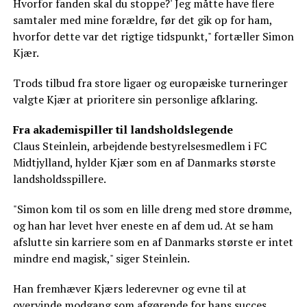
Hvorfor fanden skal du stoppe?' Jeg måtte have flere
samtaler med mine forældre, før det gik op for ham,
hvorfor dette var det rigtige tidspunkt," fortæller Simon
Kjær.
Trods tilbud fra store ligaer og europæiske turneringer
valgte Kjær at prioritere sin personlige afklaring.
Fra akademispiller til landsholdslegende
Claus Steinlein, arbejdende bestyrelsesmedlem i FC
Midtjylland, hylder Kjær som en af Danmarks største
landsholdsspillere.
"Simon kom til os som en lille dreng med store drømme,
og han har levet hver eneste en af dem ud. At se ham
afslutte sin karriere som en af Danmarks største er intet
mindre end magisk," siger Steinlein.
Han fremhæver Kjærs lederevner og evne til at
overvinde modgang som afgørende for hans succes.