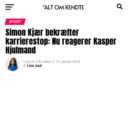
SPORT
Simon Kjær bekræfter
karrierestop: Nu reagerer Kasper
Hjulmand
Udgivet
2 år siden
d.
13. januar 2025
Af
Liva Juul