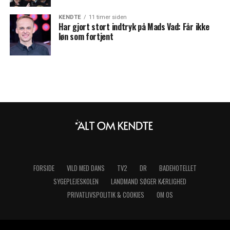
KENDTE
11 timer siden
Har gjort stort indtryk på Mads Vad: Får ikke
løn som fortjent
FORSIDE
VILD MED DANS
TV2
DR
BADEHOTELLET
SYGEPLEJESKOLEN
LANDMAND SØGER KÆRLIGHED
PRIVATLIVSPOLITIK & COOKIES
OM OS