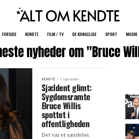
FORSIDE
KENDTE
FILM / TV
DE KONGELIGE
SPORT
MUSIK
este nyheder om "Bruce Wil
KENDTE
1 uge siden
Sjældent glimt:
Sygdomsramte
Bruce Willis
spottet i
offentligheden
Det var et særdeles