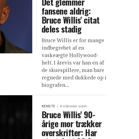
Det glemmer
fansene aldrig:
Bruce Willis' citat
deles stadig
Bruce Willis er for mange
indbegrebet af en
vaskeægte Hollywood-
helt. I årevis var han en af
de skuespillere, man bare
regnede med dukkede op i
biografen...
KENDTE
4 måneder siden
Bruce Willis' 90-
årige mor trækker
overskrifter: Har