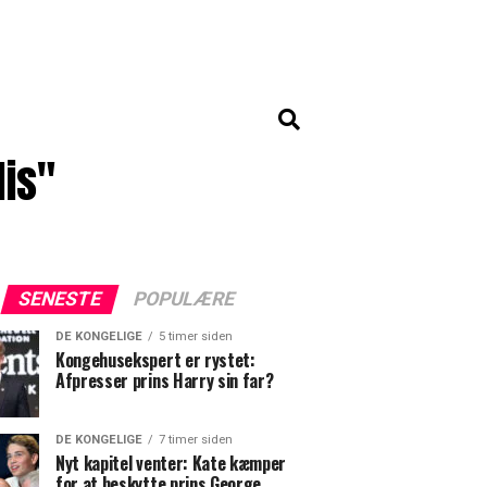
lis"
SENESTE
POPULÆRE
DE KONGELIGE
5 timer siden
Kongehusekspert er rystet:
Afpresser prins Harry sin far?
DE KONGELIGE
7 timer siden
Nyt kapitel venter: Kate kæmper
for at beskytte prins George