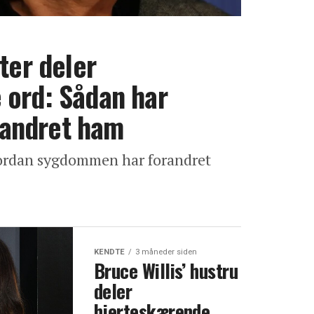
ter deler
 ord: Sådan har
andret ham
vordan sygdommen har forandret
KENDTE
3 måneder siden
Bruce Willis’ hustru
deler
hjerteskærende