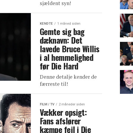
sjældent syn!
KENDTE
1 måned siden
Gemte sig bag
dæknavn: Det
lavede Bruce Willis
i al hemmelighed
før Die Hard
Denne detalje kender de
færreste til!
FILM / TV
2 måneder siden
Vækker opsigt:
Fans afslører
kæmpe fejl i Die