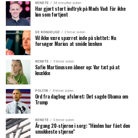
KENDTE
24 minutter siden
Har gjort stort indtryk på Mads Vad: Får ikke
løn som fortjent
DE KONGELIGE
2 timer siden
Vil ikke være spærret inde på slottet: Nu
forsøger Marius at smide lænken
KENDTE
3 timer siden
Sofie Martinussen åbner op: Var tæt på at
knække
POLITIK
4 timer siden
Ord fra dagbog afsløret: Det sagde Obama om
Trump
KENDTE
5 timer siden
Årgang 20-stjerne i sorg: "Himlen har fået den
smukkeste stjerne"