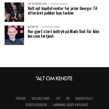
DE KONGELIGE
9 timer siden
Helt nyt kapitel venter for prins George: Til
efteråret pakker han tasken
KENDTE
10 timer siden
Har gjort stort indtryk på Mads Vad: Får ikke
løn som fortjent
FORSIDE
VILD MED DANS
TV2
DR
BADEHOTELLET
SYGEPLEJESKOLEN
LANDMAND SØGER KÆRLIGHED