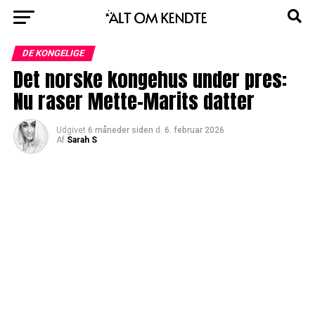
DE KONGELIGE
Det norske kongehus under pres:
Nu raser Mette-Marits datter
Udgivet
6 måneder siden
d.
6. februar 2026
Af
Sarah S