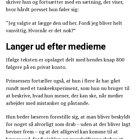
skriver hun og fortsætter med en sætning, der viser,
hvor hårdt presset hun føler sig:
“Jeg valgte at lægge den ud her. Fordi jeg bliver helt
vanvittig. Hvornår er det nok?”
Langer ud efter medierne
Ifølge teksten er opslaget delt med hendes knap 800
følgere på en privat konto.
Prinsessen fortæller også, at hun i flere år har gået
rundt med et tankeeksperiment, som hun nu bruger til
at beskrive, hvad hun mener, der kan ske, når medier
arbejder med mistanker og påstande.
Hun beder læseren forestille sig, at man bliver beskyldt
for noget så alvorligt som drab – uden at der bliver lagt
beviser frem – og at det alligevel kan komme til at
hænge ved, fordi vinklen og overskrifterne skaber et