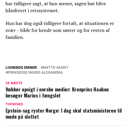
har tidligere sagt, at hun mener, sagen bør blive
håndteret i retssystemet.
Hun har dog også tidligere fortalt, at situationen er
svær – både for hende som søster og for resten af
familien.
LIGNENDE EMNER:
METTE-MARIT
PRINSESSE INGRID ALEXANDRA
Mette-Marit bryder tavsheden for første
gang efter sønnens skandale
SE NÆSTE
Vækker opsigt i norske medier: Kronprins Haakon
Kongehuset med trist meddelelse: Må
besøger Marius i fængslet
sygemeldes
TOPNYHED
Epstein-sag ryster Norge: I dag skal statsministeren til
møde på slottet