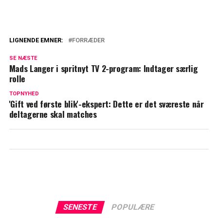
LIGNENDE EMNER:
FORRÆDER
Slår fast: Denne Forræder-deltager er
SE NÆSTE
favoritten
Mads Langer i spritnyt TV 2-program: Indtager særlig
rolle
Forræder-stjerne afslører: Styrken
kommer fra det forliste forhold til sin far
TOPNYHED
'Gift ved første blik'-ekspert: Dette er det sværeste når
deltagerne skal matches
SENESTE
POPULÆRE