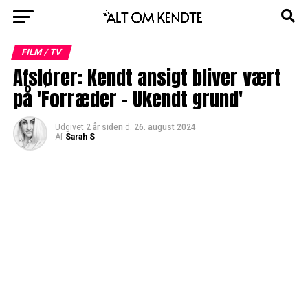
FILM / TV
Afslører: Kendt ansigt bliver vært
på 'Forræder - Ukendt grund'
Udgivet
2 år siden
d.
26. august 2024
Af
Sarah S