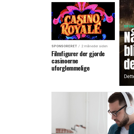
SPON
N
bl
SPONSORERET
2 måneder siden
Filmfigurer der gjorde
de
casinoerne
uforglemmelige
Dett