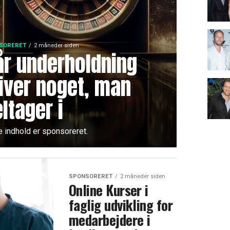
SORERET
2 måneder siden
år underholdning
iver noget, man
ltager i
e indhold er sponsoreret.
SPONSORERET
2 måneder siden
Online Kurser i
faglig udvikling for
medarbejdere i