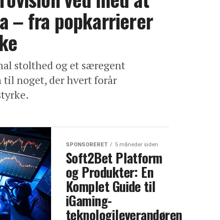
a – fra popkarrierer
kke
al stolthed og et særegent
il noget, der hvert forår
styrke.
SPONSORERET
5 måneder siden
Soft2Bet Platform
og Produkter: En
Komplet Guide til
iGaming-
teknologileverandøren