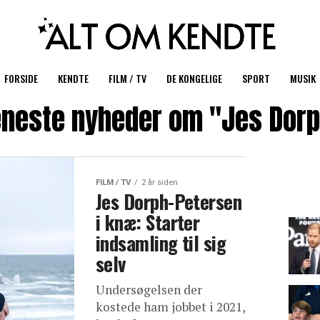
FORSIDE
KENDTE
FILM / TV
DE KONGELIGE
SPORT
MUSIK
neste nyheder om "Jes Dor
FILM / TV
2 år siden
Jes Dorph-Petersen
i knæ: Starter
indsamling til sig
selv
Undersøgelsen der
kostede ham jobbet i 2021,