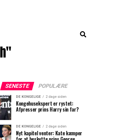
ph"
SENESTE
POPULÆRE
DE KONGELIGE
2 dage siden
Kongehusekspert er rystet:
Afpresser prins Harry sin far?
DE KONGELIGE
2 dage siden
Nyt kapitel venter: Kate kæmper
for at beskytte prins George