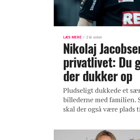
LÆS MERE
2 år siden
Nikolaj Jacobsen
privatlivet: Du
der dukker op
Pludseligt dukkede et sær
billederne med familien. 
skal der også være plads t