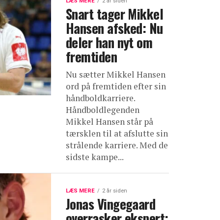
LÆS MERE
2 år siden
Snart tager Mikkel
Hansen afsked: Nu
deler han nyt om
fremtiden
Nu sætter Mikkel Hansen
ord på fremtiden efter sin
håndboldkarriere.
Håndboldlegenden
Mikkel Hansen står på
tærsklen til at afslutte sin
strålende karriere. Med de
sidste kampe...
LÆS MERE
2 år siden
Jonas Vingegaard
overrasker ekspert: