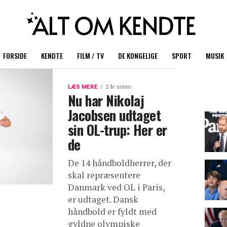
FORSIDE
KENDTE
FILM / TV
DE KONGELIGE
SPORT
MUSIK
LÆS MERE
2 år siden
Nu har Nikolaj
Jacobsen udtaget
sin OL-trup: Her er
de
De 14 håndboldherrer, der
skal repræsentere
Danmark ved OL i Paris,
er udtaget. Dansk
håndbold er fyldt med
gyldne olympiske