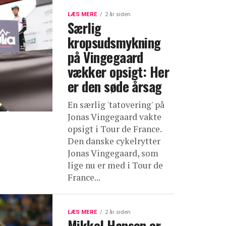
LÆS MERE
2 år siden
Særlig
kropsudsmykning
på Vingegaard
vækker opsigt: Her
er den søde årsag
En særlig 'tatovering' på
Jonas Vingegaard vakte
opsigt i Tour de France.
Den danske cykelrytter
Jonas Vingegaard, som
lige nu er med i Tour de
France...
LÆS MERE
2 år siden
Mikkel Hansen er