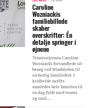
LÆS MERE
2 år siden
Caroline
Wozniackis
familiebillede
skaber
overskrifter: Én
detalje springer i
øjnene
Tennisstjernen Caroline
Wozniacki forvandlede sit
besøg ved Wimbledon til
en herlig familiefest. I
kridhvide outfits
samledes hele familien til
en dag fyldt med tennis
og smil....