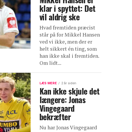
klar i spyttet: Det
vil aldrig ske
Hvad fremtiden præcist
står på for Mikkel Hansen
ved vi ikke, men der er
helt sikkert én ting, som
han ikke skal i fremtiden.
Om lidt...
LÆS MERE
2 år siden
Kan ikke skjule det
længere: Jonas
Vingegaard
bekræfter
Nu har Jonas Vingegaard